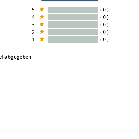
5
( 0 )
4
( 0 )
3
( 0 )
2
( 0 )
1
( 0 )
kel abgegeben