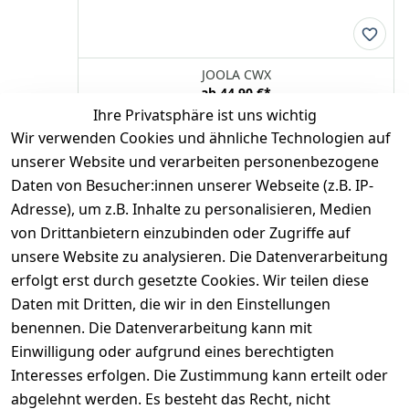
JOOLA CWX
ab
44,90 €
*
Ihre Privatsphäre ist uns wichtig
Optionen anzeigen
Wir verwenden Cookies und ähnliche Technologien auf
JOOLA
unserer Website und verarbeiten personenbezogene
Daten von Besucher:innen unserer Webseite (z.B. IP-
Adresse), um z.B. Inhalte zu personalisieren, Medien
*
inkl. ges. MwSt
zzgl.
Versandkosten
von Drittanbietern einzubinden oder Zugriffe auf
unsere Website zu analysieren. Die Datenverarbeitung
1
erfolgt erst durch gesetzte Cookies. Wir teilen diese
Daten mit Dritten, die wir in den Einstellungen
benennen. Die Datenverarbeitung kann mit
Einwilligung oder aufgrund eines berechtigten
Interesses erfolgen. Die Zustimmung kann erteilt oder
Rechtliches
Services
Zahlungsm
Versanddie
abgelehnt werden. Es besteht das Recht, nicht
öglichkeite
nstleister