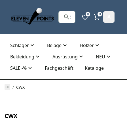
0
0
Schläger
Beläge
Hölzer
Bekleidung
Ausrüstung
NEU
SALE -%
Fachgeschäft
Kataloge
CWX
CWX