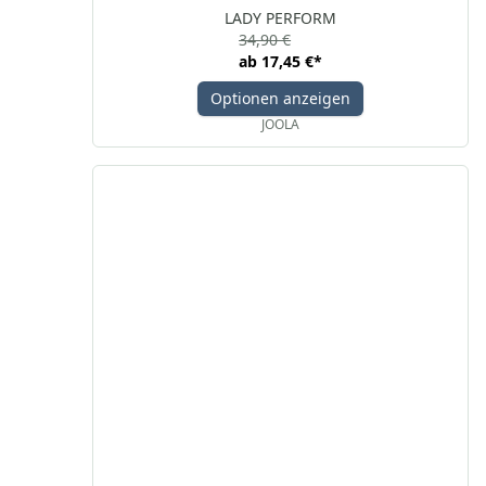
LADY PERFORM
34,90 €
ab
17,45 €
*
Optionen anzeigen
JOOLA