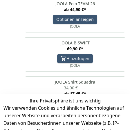
JOOLA Polo TEAM 26
ab
44,90 €
*
Optionen anzeigen
JOOLA
JOOLA B-SWIFT
69,90 €
*
Hinzufügen
JOOLA
JOOLA Shirt Squadra
34,90 €
ab
17,45 €
*
Ihre Privatsphäre ist uns wichtig
Optionen anzeigen
Wir verwenden Cookies und ähnliche Technologien auf
JOOLA
unserer Website und verarbeiten personenbezogene
Daten von Besucher:innen unserer Webseite (z.B. IP-