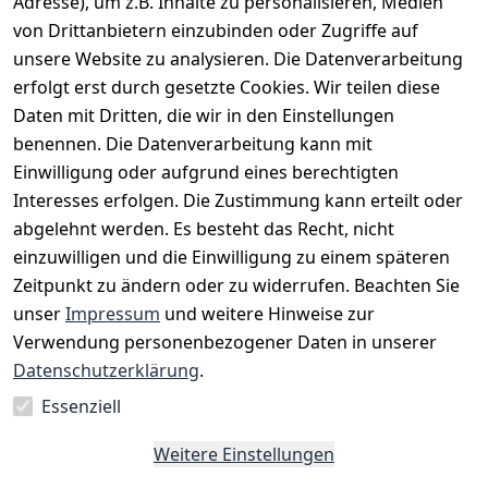
Adresse), um z.B. Inhalte zu personalisieren, Medien
*
inkl. ges. MwSt
zzgl.
Versandkosten
von Drittanbietern einzubinden oder Zugriffe auf
unsere Website zu analysieren. Die Datenverarbeitung
1
2
3
erfolgt erst durch gesetzte Cookies. Wir teilen diese
Daten mit Dritten, die wir in den Einstellungen
benennen. Die Datenverarbeitung kann mit
Einwilligung oder aufgrund eines berechtigten
Interesses erfolgen. Die Zustimmung kann erteilt oder
Rechtliches
Services
Zahlungsm
Versanddie
abgelehnt werden. Es besteht das Recht, nicht
öglichkeite
nstleister
AGB
Kontakt
n
einzuwilligen und die Einwilligung zu einem späteren
Österreichis
Impressum
Registrieren
Zeitpunkt zu ändern oder zu widerrufen. Beachten Sie
Vorkasse
Post
Datenschutze
Katalog
unser
Impressum
und weitere Hinweise zur
PayPal
rklärung
Verwendung personenbezogener Daten in unserer
Visa
Barrierefreihe
Datenschutzerklärung
.
Mastercard
itserklärung
Essenziell
Widerrufsrec
ht
Weitere Einstellungen