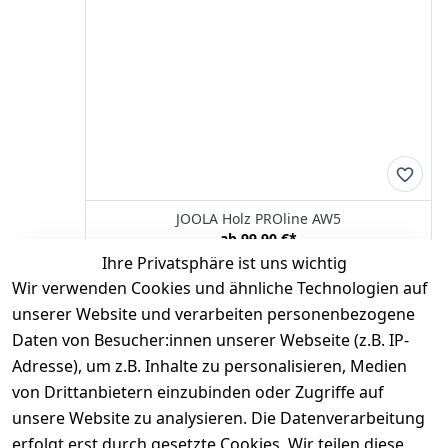
JOOLA Holz PROline AW5
ab
99,90 €
*
Ihre Privatsphäre ist uns wichtig
Optionen anzeigen
Wir verwenden Cookies und ähnliche Technologien auf
JOOLA
unserer Website und verarbeiten personenbezogene
Daten von Besucher:innen unserer Webseite (z.B. IP-
Adresse), um z.B. Inhalte zu personalisieren, Medien
*
inkl. ges. MwSt
zzgl.
Versandkosten
von Drittanbietern einzubinden oder Zugriffe auf
unsere Website zu analysieren. Die Datenverarbeitung
1
erfolgt erst durch gesetzte Cookies. Wir teilen diese