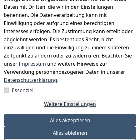
Daten mit Dritten, die wir in den Einstellungen
benennen. Die Datenverarbeitung kann mit
Einwilligung oder aufgrund eines berechtigten
Interesses erfolgen. Die Zustimmung kann erteilt oder
Rechtliches
Services
Zahlungsm
Versanddie
abgelehnt werden. Es besteht das Recht, nicht
öglichkeite
nstleister
AGB
Kontakt
n
einzuwilligen und die Einwilligung zu einem späteren
Österreichis
Impressum
Registrieren
Zeitpunkt zu ändern oder zu widerrufen. Beachten Sie
Vorkasse
Post
Datenschutze
Katalog
unser
Impressum
und weitere Hinweise zur
PayPal
rklärung
Verwendung personenbezogener Daten in unserer
Visa
Barrierefreihe
Datenschutzerklärung
.
Mastercard
itserklärung
Essenziell
Widerrufsrec
ht
Weitere Einstellungen
Alles akzeptieren
Alles ablehnen