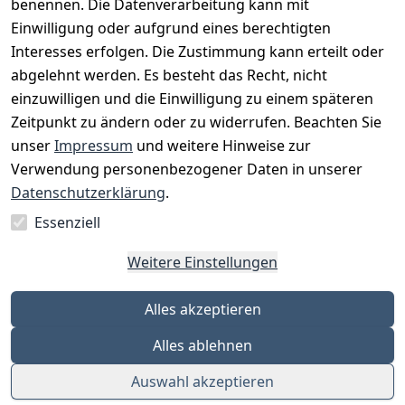
benennen. Die Datenverarbeitung kann mit
Einwilligung oder aufgrund eines berechtigten
Interesses erfolgen. Die Zustimmung kann erteilt oder
Rechtliches
Services
Zahlungsm
Versanddie
abgelehnt werden. Es besteht das Recht, nicht
öglichkeite
nstleister
AGB
Kontakt
n
einzuwilligen und die Einwilligung zu einem späteren
Österreichis
Impressum
Registrieren
Zeitpunkt zu ändern oder zu widerrufen. Beachten Sie
Vorkasse
Post
Datenschutze
Katalog
unser
Impressum
und weitere Hinweise zur
PayPal
rklärung
Verwendung personenbezogener Daten in unserer
Visa
Barrierefreihe
Datenschutzerklärung
.
Mastercard
itserklärung
Essenziell
Widerrufsrec
ht
Weitere Einstellungen
Alles akzeptieren
Alles ablehnen
Auswahl akzeptieren
© Eleven Points GmbH