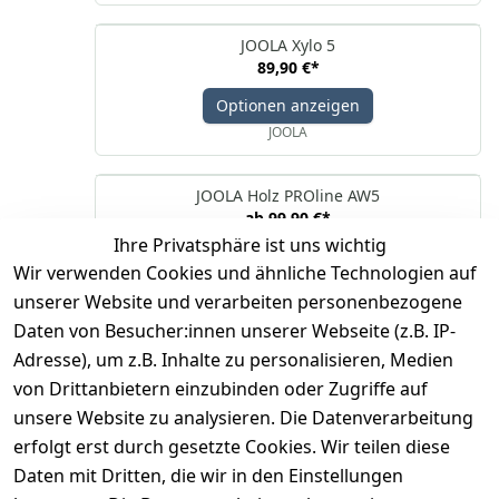
JOOLA Xylo 5
89,90 €
*
Optionen anzeigen
JOOLA
JOOLA Holz PROline AW5
ab
99,90 €
*
Ihre Privatsphäre ist uns wichtig
Optionen anzeigen
Wir verwenden Cookies und ähnliche Technologien auf
JOOLA
unserer Website und verarbeiten personenbezogene
Daten von Besucher:innen unserer Webseite (z.B. IP-
Adresse), um z.B. Inhalte zu personalisieren, Medien
*
inkl. ges. MwSt
zzgl.
Versandkosten
von Drittanbietern einzubinden oder Zugriffe auf
unsere Website zu analysieren. Die Datenverarbeitung
1
erfolgt erst durch gesetzte Cookies. Wir teilen diese
Daten mit Dritten, die wir in den Einstellungen