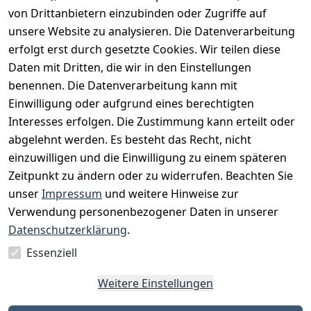
von Drittanbietern einzubinden oder Zugriffe auf
unsere Website zu analysieren. Die Datenverarbeitung
1
erfolgt erst durch gesetzte Cookies. Wir teilen diese
Daten mit Dritten, die wir in den Einstellungen
benennen. Die Datenverarbeitung kann mit
Einwilligung oder aufgrund eines berechtigten
Interesses erfolgen. Die Zustimmung kann erteilt oder
Rechtliches
Services
Zahlungsm
Versanddie
abgelehnt werden. Es besteht das Recht, nicht
öglichkeite
nstleister
AGB
Kontakt
n
einzuwilligen und die Einwilligung zu einem späteren
Österreichis
Impressum
Registrieren
Zeitpunkt zu ändern oder zu widerrufen. Beachten Sie
Vorkasse
Post
Datenschutze
Katalog
unser
Impressum
und weitere Hinweise zur
PayPal
rklärung
Verwendung personenbezogener Daten in unserer
Visa
Barrierefreihe
Datenschutzerklärung
.
Mastercard
itserklärung
Essenziell
Widerrufsrec
ht
Weitere Einstellungen