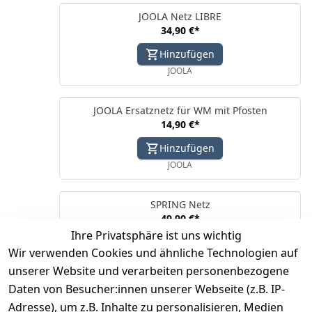
JOOLA Netz LIBRE
34,90 €
*
Hinzufügen
JOOLA
JOOLA Ersatznetz für WM mit Pfosten
14,90 €
*
Hinzufügen
JOOLA
SPRING Netz
49,90 €
*
Ihre Privatsphäre ist uns wichtig
Hinzufügen
Wir verwenden Cookies und ähnliche Technologien auf
JOOLA
unserer Website und verarbeiten personenbezogene
Daten von Besucher:innen unserer Webseite (z.B. IP-
Adresse), um z.B. Inhalte zu personalisieren, Medien
*
inkl. ges. MwSt
zzgl.
Versandkosten