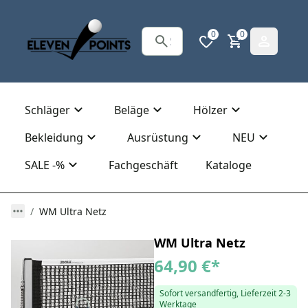
0
0
Schläger
Beläge
Hölzer
Bekleidung
Ausrüstung
NEU
SALE -%
Fachgeschäft
Kataloge
WM Ultra Netz
WM Ultra Netz
64,90 €
*
Sofort versandfertig, Lieferzeit 2-3
Werktage