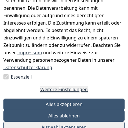
Daten mit Dritten, die wir in den Einstellungen
benennen. Die Datenverarbeitung kann mit
Einwilligung oder aufgrund eines berechtigten
Interesses erfolgen. Die Zustimmung kann erteilt oder
Rechtliches
Services
Zahlungsm
Versanddie
abgelehnt werden. Es besteht das Recht, nicht
öglichkeite
nstleister
AGB
Kontakt
n
einzuwilligen und die Einwilligung zu einem späteren
Österreichis
Impressum
Registrieren
Zeitpunkt zu ändern oder zu widerrufen. Beachten Sie
Vorkasse
Post
Datenschutze
Katalog
unser
Impressum
und weitere Hinweise zur
PayPal
rklärung
Verwendung personenbezogener Daten in unserer
Visa
Barrierefreihe
Datenschutzerklärung
.
Mastercard
itserklärung
Essenziell
Widerrufsrec
ht
Weitere Einstellungen
Alles akzeptieren
Alles ablehnen
Auswahl akzeptieren