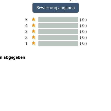
Bewertung abgeben
5
( 0 )
4
( 0 )
3
( 0 )
2
( 0 )
1
( 0 )
kel abgegeben