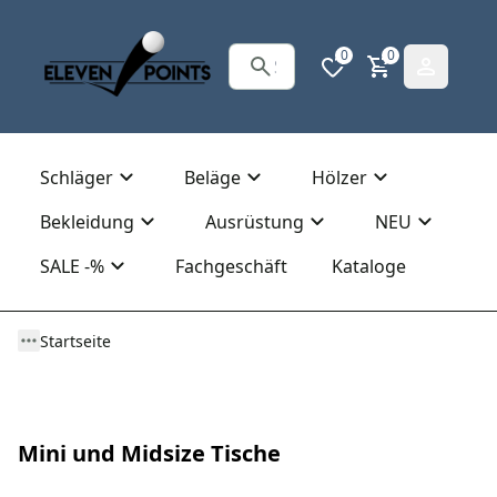
0
0
Schläger
Beläge
Hölzer
Bekleidung
Ausrüstung
NEU
SALE -%
Fachgeschäft
Kataloge
Startseite
Mini und Midsize Tische