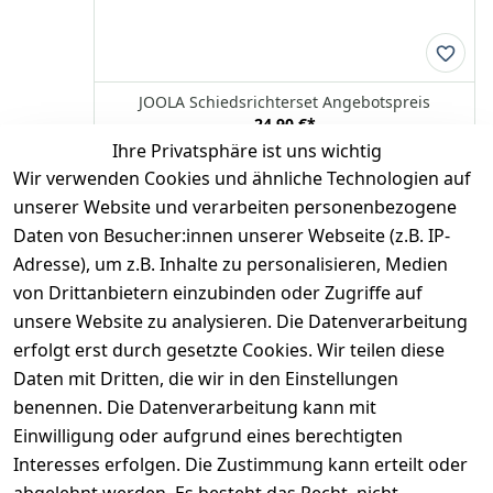
JOOLA Schiedsrichterset Angebotspreis
24,90 €
*
Ihre Privatsphäre ist uns wichtig
Hinzufügen
Wir verwenden Cookies und ähnliche Technologien auf
JOOLA
unserer Website und verarbeiten personenbezogene
Daten von Besucher:innen unserer Webseite (z.B. IP-
Adresse), um z.B. Inhalte zu personalisieren, Medien
*
inkl. ges. MwSt
zzgl.
Versandkosten
von Drittanbietern einzubinden oder Zugriffe auf
unsere Website zu analysieren. Die Datenverarbeitung
1
erfolgt erst durch gesetzte Cookies. Wir teilen diese
Daten mit Dritten, die wir in den Einstellungen
benennen. Die Datenverarbeitung kann mit
Einwilligung oder aufgrund eines berechtigten
Interesses erfolgen. Die Zustimmung kann erteilt oder
Rechtliches
Services
Zahlungsm
Versanddie