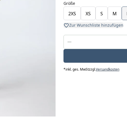
Größe
2XS
XS
S
M
Zur Wunschliste hinzufügen
*
inkl. ges. MwSt
zzgl.
Versandkosten