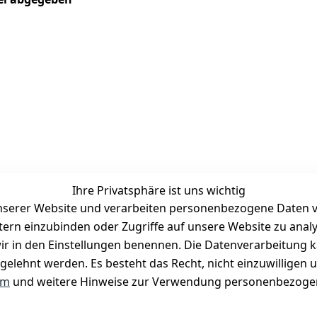
Ihre Privatsphäre ist uns wichtig
serer Website und verarbeiten personenbezogene Daten vo
etern einzubinden oder Zugriffe auf unsere Website zu anal
Zahlungsmöglichkeiten
e wir in den Einstellungen benennen. Die Datenverarbeitung 
Vorkasse
gelehnt werden. Es besteht das Recht, nicht einzuwilligen 
PayPal
um
und weitere Hinweise zur Verwendung personenbezogen
Visa