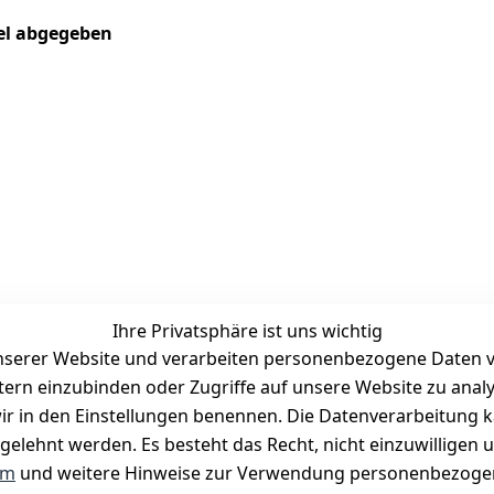
kel abgegeben
Ihre Privatsphäre ist uns wichtig
serer Website und verarbeiten personenbezogene Daten vo
etern einzubinden oder Zugriffe auf unsere Website zu anal
Zahlungsmöglichkeiten
e wir in den Einstellungen benennen. Die Datenverarbeitung 
Vorkasse
gelehnt werden. Es besteht das Recht, nicht einzuwilligen 
PayPal
um
und weitere Hinweise zur Verwendung personenbezogen