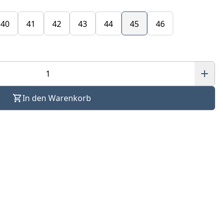
40
41
42
43
44
45
46
In den Warenkorb