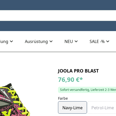
dung
Ausrüstung
NEU
SALE -%
JOOLA PRO BLAST
76,90 €
*
Sofort versandfertig, Lieferzeit 2-3 We
Farbe
Navy-Lime
Petrol-Lime