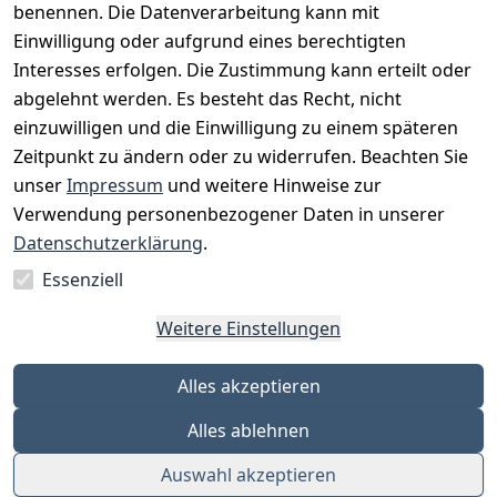
benennen. Die Datenverarbeitung kann mit
Einwilligung oder aufgrund eines berechtigten
Interesses erfolgen. Die Zustimmung kann erteilt oder
Rechtliches
Services
Zahlungsm
Versanddie
abgelehnt werden. Es besteht das Recht, nicht
öglichkeite
nstleister
AGB
Kontakt
n
einzuwilligen und die Einwilligung zu einem späteren
Österreichis
Impressum
Registrieren
Zeitpunkt zu ändern oder zu widerrufen. Beachten Sie
Vorkasse
Post
Datenschutze
Katalog
unser
Impressum
und weitere Hinweise zur
PayPal
rklärung
Verwendung personenbezogener Daten in unserer
Visa
Barrierefreihe
Datenschutzerklärung
.
Mastercard
itserklärung
Essenziell
Widerrufsrec
ht
Weitere Einstellungen
Alles akzeptieren
Alles ablehnen
Auswahl akzeptieren
© Eleven Points GmbH