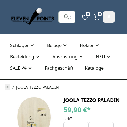
0
0
Schläger
Beläge
Hölzer
Bekleidung
Ausrüstung
NEU
SALE -%
Fachgeschäft
Kataloge
JOOLA TEZZO PALADIN
JOOLA TEZZO PALADIN
59,90 €
*
Griff