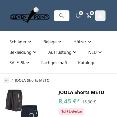
0
0
Schläger
Beläge
Hölzer
Bekleidung
Ausrüstung
NEU
SALE -%
Fachgeschäft
Kataloge
JOOLA Shorts METO
JOOLA Shorts METO
8,45 €
*
16,90 €
Nicht Lieferbar