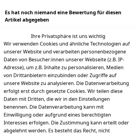
Es hat noch niemand eine Bewertung für diesen
Artikel abgegeben
Ihre Privatsphäre ist uns wichtig
Wir verwenden Cookies und ähnliche Technologien auf
EU-Verantwortliche Person - klicken Sie für Details
unserer Website und verarbeiten personenbezogene
Daten von Besucher:innen unserer Webseite (z.B. IP-
Adresse), um z.B. Inhalte zu personalisieren, Medien
von Drittanbietern einzubinden oder Zugriffe auf
unsere Website zu analysieren. Die Datenverarbeitung
erfolgt erst durch gesetzte Cookies. Wir teilen diese
Daten mit Dritten, die wir in den Einstellungen
benennen. Die Datenverarbeitung kann mit
Einwilligung oder aufgrund eines berechtigten
Interesses erfolgen. Die Zustimmung kann erteilt oder
Rechtliches
Services
Zahlungsm
Versanddie
abgelehnt werden. Es besteht das Recht, nicht
öglichkeite
nstleister
AGB
Kontakt