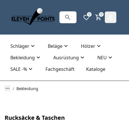
0
0
Schläger
Beläge
Hölzer
Bekleidung
Ausrüstung
NEU
SALE -%
Fachgeschäft
Kataloge
Bekleidung
Rucksäcke & Taschen