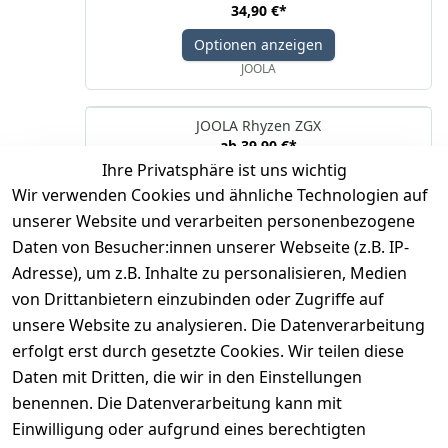
34,90 €
*
Optionen anzeigen
JOOLA
JOOLA Rhyzen ZGX
ab
39,90 €
*
Ihre Privatsphäre ist uns wichtig
Optionen anzeigen
Wir verwenden Cookies und ähnliche Technologien auf
JOOLA
unserer Website und verarbeiten personenbezogene
Daten von Besucher:innen unserer Webseite (z.B. IP-
Adresse), um z.B. Inhalte zu personalisieren, Medien
*
inkl. ges. MwSt
zzgl.
Versandkosten
von Drittanbietern einzubinden oder Zugriffe auf
unsere Website zu analysieren. Die Datenverarbeitung
1
erfolgt erst durch gesetzte Cookies. Wir teilen diese
Daten mit Dritten, die wir in den Einstellungen
benennen. Die Datenverarbeitung kann mit
Einwilligung oder aufgrund eines berechtigten