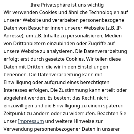
Ihre Privatsphäre ist uns wichtig
Wir verwenden Cookies und ähnliche Technologien auf
EU-Verantwortliche Person - klicken Sie für Details
unserer Website und verarbeiten personenbezogene
Daten von Besucher:innen unserer Webseite (z.B. IP-
Adresse), um z.B. Inhalte zu personalisieren, Medien
von Drittanbietern einzubinden oder Zugriffe auf
unsere Website zu analysieren. Die Datenverarbeitung
erfolgt erst durch gesetzte Cookies. Wir teilen diese
Daten mit Dritten, die wir in den Einstellungen
benennen. Die Datenverarbeitung kann mit
Einwilligung oder aufgrund eines berechtigten
Interesses erfolgen. Die Zustimmung kann erteilt oder
Rechtliches
Services
Zahlungsm
Versanddie
abgelehnt werden. Es besteht das Recht, nicht
öglichkeite
nstleister
AGB
Kontakt
n
einzuwilligen und die Einwilligung zu einem späteren
Österreichis
Impressum
Registrieren
Zeitpunkt zu ändern oder zu widerrufen. Beachten Sie
Vorkasse
Post
Datenschutze
Katalog
unser
Impressum
und weitere Hinweise zur
PayPal
rklärung
Verwendung personenbezogener Daten in unserer
Visa