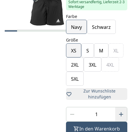
Sofort versandfertig, Lieferzeit 2-3
Werktage
Farbe
Navy
Schwarz
Größe
XS
S
M
XL
2XL
3XL
4XL
5XL
Zur Wunschliste
hinzufügen
In den Warenkorb