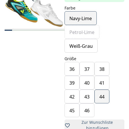
Farbe
Navy-Lime
Petrol-Lime
Weiß-Grau
Größe
36
37
38
39
40
41
42
43
44
45
46
Zur Wunschliste
hinzufügen