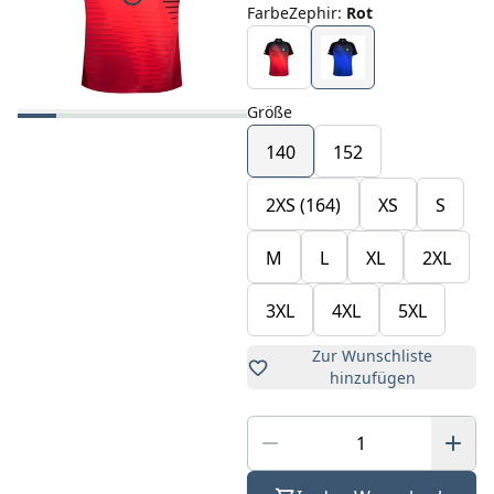
FarbeZephir
:
Rot
Größe
140
152
2XS (164)
XS
S
M
L
XL
2XL
3XL
4XL
5XL
Zur Wunschliste
hinzufügen