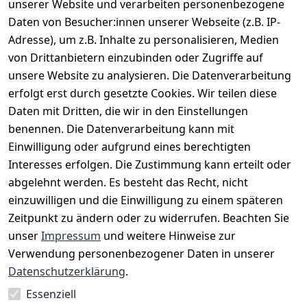
EU-Verantwortliche Person - klicken Sie für Details
unserer Website und verarbeiten personenbezogene
Daten von Besucher:innen unserer Webseite (z.B. IP-
Adresse), um z.B. Inhalte zu personalisieren, Medien
von Drittanbietern einzubinden oder Zugriffe auf
unsere Website zu analysieren. Die Datenverarbeitung
erfolgt erst durch gesetzte Cookies. Wir teilen diese
Daten mit Dritten, die wir in den Einstellungen
benennen. Die Datenverarbeitung kann mit
Einwilligung oder aufgrund eines berechtigten
Interesses erfolgen. Die Zustimmung kann erteilt oder
Rechtliches
Services
Zahlungsm
Versanddie
abgelehnt werden. Es besteht das Recht, nicht
öglichkeite
nstleister
AGB
Kontakt
n
einzuwilligen und die Einwilligung zu einem späteren
Österreichis
Impressum
Registrieren
Zeitpunkt zu ändern oder zu widerrufen. Beachten Sie
Vorkasse
Post
Datenschutze
Katalog
unser
Impressum
und weitere Hinweise zur
PayPal
rklärung
Verwendung personenbezogener Daten in unserer
Visa
Barrierefreihe
Datenschutzerklärung
.
Mastercard
itserklärung
Essenziell
Widerrufsrec