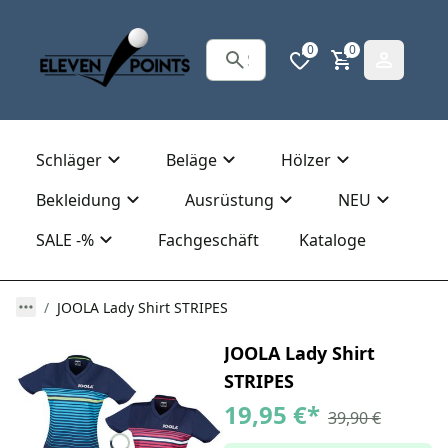
0
0
Schläger
Beläge
Hölzer
Bekleidung
Ausrüstung
NEU
SALE -%
Fachgeschäft
Kataloge
JOOLA Lady Shirt STRIPES
JOOLA Lady Shirt
STRIPES
19,95 €
*
39,90 €