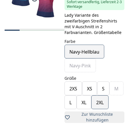
Sofort versandfertig, Lieferzeit 2-3
Werktage
Lady Variante des
zweifarbigen Streifenshirts
mit V-Auschnitt in 2
Farbvarianten. Größentabelle
Farbe
Navy-Hellblau
Navy-Pink
Größe
2XS
XS
S
M
L
XL
2XL
Zur Wunschliste
hinzufügen