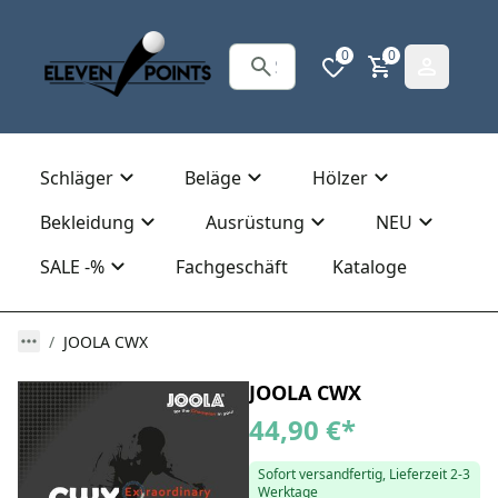
0
0
Schläger
Beläge
Hölzer
Bekleidung
Ausrüstung
NEU
SALE -%
Fachgeschäft
Kataloge
JOOLA CWX
JOOLA CWX
44,90 €
*
Sofort versandfertig, Lieferzeit 2-3
Werktage