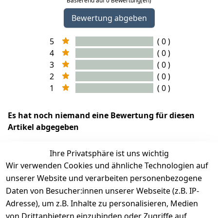
Basierend auf 0 Bewertung(en)
Bewertung abgeben
5
( 0 )
4
( 0 )
3
( 0 )
2
( 0 )
1
( 0 )
Es hat noch niemand eine Bewertung für diesen
Artikel abgegeben
Ihre Privatsphäre ist uns wichtig
Wir verwenden Cookies und ähnliche Technologien auf
EU-Verantwortliche Person - klicken Sie für Details
unserer Website und verarbeiten personenbezogene
Daten von Besucher:innen unserer Webseite (z.B. IP-
Adresse), um z.B. Inhalte zu personalisieren, Medien
von Drittanbietern einzubinden oder Zugriffe auf