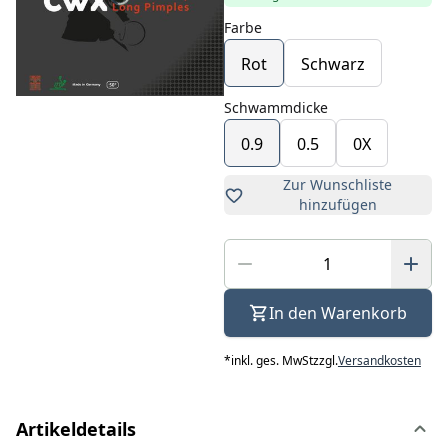
Farbe
Rot
Schwarz
Schwammdicke
0.9
0.5
0X
Zur Wunschliste
hinzufügen
In den Warenkorb
*
inkl. ges. MwSt
zzgl.
Versandkosten
Artikeldetails