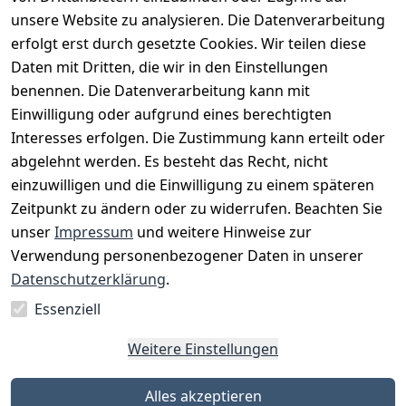
unsere Website zu analysieren. Die Datenverarbeitung
erfolgt erst durch gesetzte Cookies. Wir teilen diese
Daten mit Dritten, die wir in den Einstellungen
benennen. Die Datenverarbeitung kann mit
Einwilligung oder aufgrund eines berechtigten
Interesses erfolgen. Die Zustimmung kann erteilt oder
Rechtliches
Services
Zahlungsm
Versanddie
abgelehnt werden. Es besteht das Recht, nicht
öglichkeite
nstleister
AGB
Kontakt
n
einzuwilligen und die Einwilligung zu einem späteren
Österreichis
Impressum
Registrieren
Zeitpunkt zu ändern oder zu widerrufen. Beachten Sie
Vorkasse
Post
Datenschutze
Katalog
unser
Impressum
und weitere Hinweise zur
PayPal
rklärung
Verwendung personenbezogener Daten in unserer
Visa
Barrierefreihe
Datenschutzerklärung
.
Mastercard
itserklärung
Essenziell
Widerrufsrec
ht
Weitere Einstellungen
Alles akzeptieren