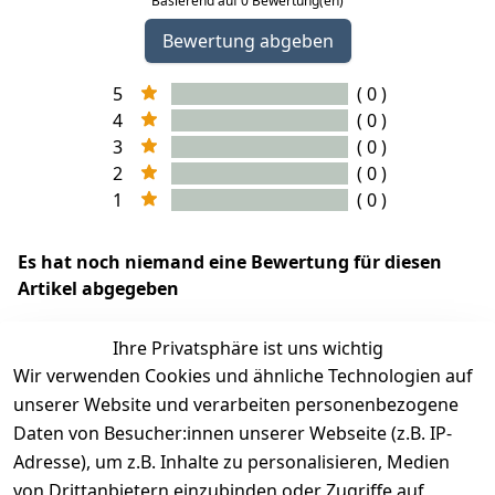
Basierend auf 0 Bewertung(en)
Bewertung abgeben
5
( 0 )
4
( 0 )
3
( 0 )
2
( 0 )
1
( 0 )
Es hat noch niemand eine Bewertung für diesen
Artikel abgegeben
Ihre Privatsphäre ist uns wichtig
Wir verwenden Cookies und ähnliche Technologien auf
EU-Verantwortliche Person - klicken Sie für Details
unserer Website und verarbeiten personenbezogene
Daten von Besucher:innen unserer Webseite (z.B. IP-
Adresse), um z.B. Inhalte zu personalisieren, Medien
von Drittanbietern einzubinden oder Zugriffe auf