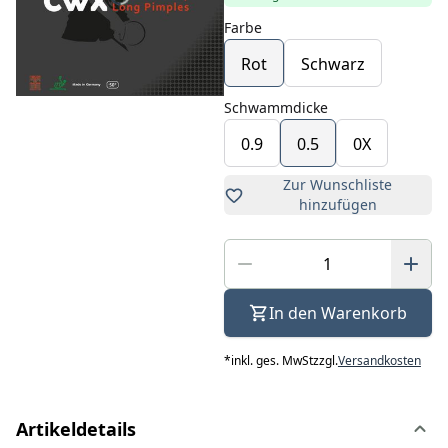
Farbe
Rot
Schwarz
Schwammdicke
0.9
0.5
0X
Zur Wunschliste
hinzufügen
In den Warenkorb
*
inkl. ges. MwSt
zzgl.
Versandkosten
Artikeldetails