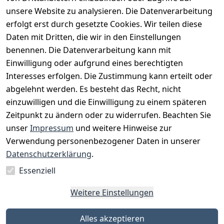
unsere Website zu analysieren. Die Datenverarbeitung
erfolgt erst durch gesetzte Cookies. Wir teilen diese
Daten mit Dritten, die wir in den Einstellungen
benennen. Die Datenverarbeitung kann mit
Einwilligung oder aufgrund eines berechtigten
Interesses erfolgen. Die Zustimmung kann erteilt oder
Rechtliches
Services
Zahlungsm
Versanddie
abgelehnt werden. Es besteht das Recht, nicht
öglichkeite
nstleister
AGB
Kontakt
n
einzuwilligen und die Einwilligung zu einem späteren
Österreichis
Impressum
Registrieren
Zeitpunkt zu ändern oder zu widerrufen. Beachten Sie
Vorkasse
Post
Datenschutze
Katalog
unser
Impressum
und weitere Hinweise zur
PayPal
rklärung
Verwendung personenbezogener Daten in unserer
Visa
Barrierefreihe
Datenschutzerklärung
.
Mastercard
itserklärung
Essenziell
Widerrufsrec
ht
Weitere Einstellungen
Alles akzeptieren