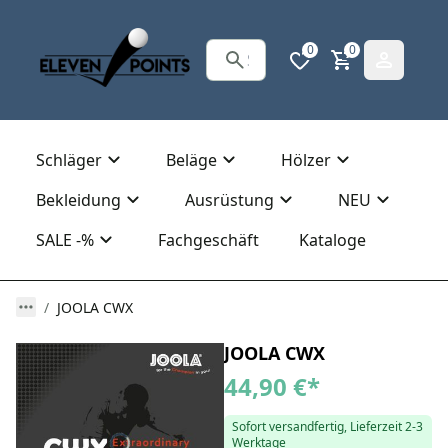
0
0
Schläger
Beläge
Hölzer
Bekleidung
Ausrüstung
NEU
SALE -%
Fachgeschäft
Kataloge
JOOLA CWX
JOOLA CWX
44,90 €
*
Sofort versandfertig, Lieferzeit 2-3
Werktage