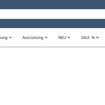
dung
Ausrüstung
NEU
SALE -%