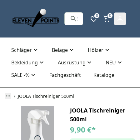
0
0
Schläger
Beläge
Hölzer
Bekleidung
Ausrüstung
NEU
SALE -%
Fachgeschäft
Kataloge
JOOLA Tischreiniger 500ml
JOOLA Tischreiniger
500ml
9,90 €
*