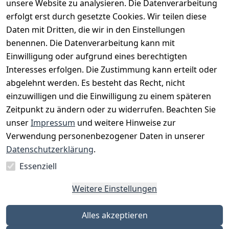
unsere Website zu analysieren. Die Datenverarbeitung
erfolgt erst durch gesetzte Cookies. Wir teilen diese
Daten mit Dritten, die wir in den Einstellungen
benennen. Die Datenverarbeitung kann mit
Einwilligung oder aufgrund eines berechtigten
Interesses erfolgen. Die Zustimmung kann erteilt oder
Rechtliches
Services
Zahlungsm
Versanddie
abgelehnt werden. Es besteht das Recht, nicht
öglichkeite
nstleister
AGB
Kontakt
n
einzuwilligen und die Einwilligung zu einem späteren
Österreichis
Impressum
Registrieren
Zeitpunkt zu ändern oder zu widerrufen. Beachten Sie
Vorkasse
Post
Datenschutze
Katalog
unser
Impressum
und weitere Hinweise zur
PayPal
rklärung
Verwendung personenbezogener Daten in unserer
Visa
Barrierefreihe
Datenschutzerklärung
.
Mastercard
itserklärung
Essenziell
Widerrufsrec
ht
Weitere Einstellungen
Alles akzeptieren