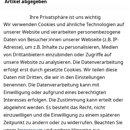
Artikel abgegeben
Ihre Privatsphäre ist uns wichtig
Wir verwenden Cookies und ähnliche Technologien auf
EU-Verantwortliche Person - klicken Sie für Details
unserer Website und verarbeiten personenbezogene
Daten von Besucher:innen unserer Webseite (z.B. IP-
Adresse), um z.B. Inhalte zu personalisieren, Medien
von Drittanbietern einzubinden oder Zugriffe auf
unsere Website zu analysieren. Die Datenverarbeitung
erfolgt erst durch gesetzte Cookies. Wir teilen diese
Daten mit Dritten, die wir in den Einstellungen
benennen. Die Datenverarbeitung kann mit
Einwilligung oder aufgrund eines berechtigten
Interesses erfolgen. Die Zustimmung kann erteilt oder
Rechtliches
Services
Zahlungsm
Versanddie
abgelehnt werden. Es besteht das Recht, nicht
öglichkeite
nstleister
AGB
Kontakt
n
einzuwilligen und die Einwilligung zu einem späteren
Österreichis
Impressum
Registrieren
Zeitpunkt zu ändern oder zu widerrufen. Beachten Sie
Vorkasse
Post
Datenschutze
Katalog