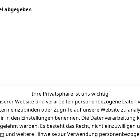
kel abgegeben
Ihre Privatsphäre ist uns wichtig
serer Website und verarbeiten personenbezogene Daten vo
etern einzubinden oder Zugriffe auf unsere Website zu anal
Zahlungsmöglichkeiten
e wir in den Einstellungen benennen. Die Datenverarbeitung 
Vorkasse
gelehnt werden. Es besteht das Recht, nicht einzuwilligen 
PayPal
um
und weitere Hinweise zur Verwendung personenbezogen