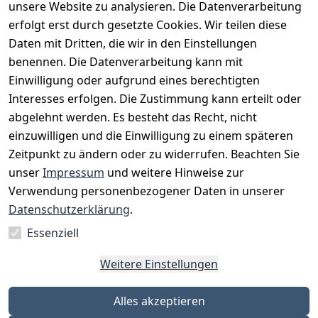
unsere Website zu analysieren. Die Datenverarbeitung
erfolgt erst durch gesetzte Cookies. Wir teilen diese
Daten mit Dritten, die wir in den Einstellungen
benennen. Die Datenverarbeitung kann mit
Einwilligung oder aufgrund eines berechtigten
Interesses erfolgen. Die Zustimmung kann erteilt oder
Rechtliches
Services
Zahlungsm
Versanddie
abgelehnt werden. Es besteht das Recht, nicht
öglichkeite
nstleister
AGB
Kontakt
n
einzuwilligen und die Einwilligung zu einem späteren
Österreichis
Impressum
Registrieren
Zeitpunkt zu ändern oder zu widerrufen. Beachten Sie
Vorkasse
Post
Datenschutze
Katalog
unser
Impressum
und weitere Hinweise zur
PayPal
rklärung
Verwendung personenbezogener Daten in unserer
Visa
Barrierefreihe
Datenschutzerklärung
.
Mastercard
itserklärung
Essenziell
Widerrufsrec
ht
Weitere Einstellungen
Alles akzeptieren