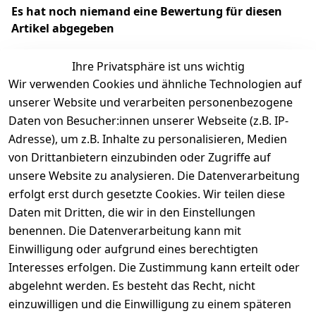
Es hat noch niemand eine Bewertung für diesen
Artikel abgegeben
Ihre Privatsphäre ist uns wichtig
Wir verwenden Cookies und ähnliche Technologien auf
EU-Verantwortliche Person - klicken Sie für Details
unserer Website und verarbeiten personenbezogene
Daten von Besucher:innen unserer Webseite (z.B. IP-
Adresse), um z.B. Inhalte zu personalisieren, Medien
von Drittanbietern einzubinden oder Zugriffe auf
unsere Website zu analysieren. Die Datenverarbeitung
erfolgt erst durch gesetzte Cookies. Wir teilen diese
Daten mit Dritten, die wir in den Einstellungen
benennen. Die Datenverarbeitung kann mit
Einwilligung oder aufgrund eines berechtigten
Interesses erfolgen. Die Zustimmung kann erteilt oder
Rechtliches
Services
Zahlungsm
Versanddie
abgelehnt werden. Es besteht das Recht, nicht
öglichkeite
nstleister
AGB
Kontakt
n
einzuwilligen und die Einwilligung zu einem späteren
Österreichis
Impressum
Registrieren