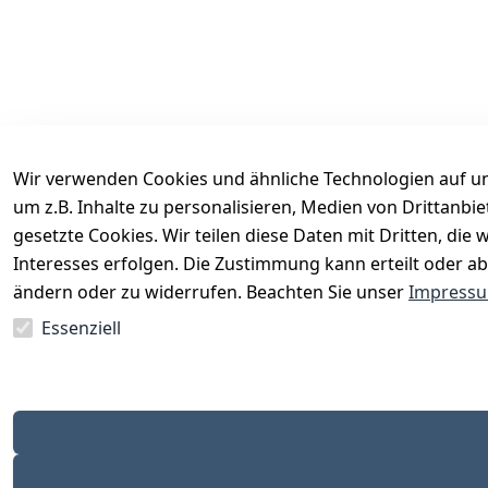
Wir verwenden Cookies und ähnliche Technologien auf un
um z.B. Inhalte zu personalisieren, Medien von Drittanbi
Rechtliches
Services
gesetzte Cookies. Wir teilen diese Daten mit Dritten, di
AGB
Kontakt
Interesses erfolgen. Die Zustimmung kann erteilt oder ab
Impressum
Registrieren
ändern oder zu widerrufen. Beachten Sie unser
Impress
Datenschutzerklärung
Katalog
Essenziell
Barrierefreiheitserklärung
Widerrufsrecht