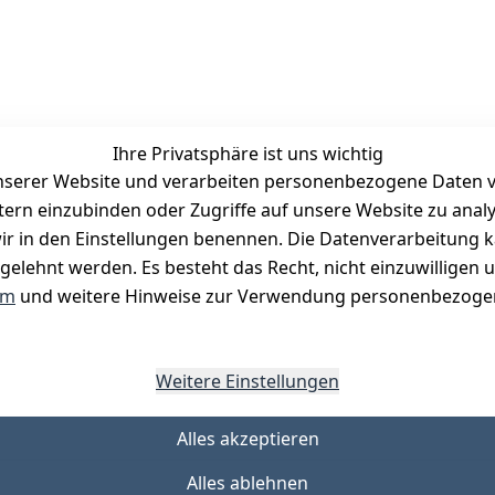
Ihre Privatsphäre ist uns wichtig
serer Website und verarbeiten personenbezogene Daten vo
etern einzubinden oder Zugriffe auf unsere Website zu anal
Zahlungsmöglichkeiten
e wir in den Einstellungen benennen. Die Datenverarbeitung 
Vorkasse
gelehnt werden. Es besteht das Recht, nicht einzuwilligen 
PayPal
um
und weitere Hinweise zur Verwendung personenbezogen
Visa
Mastercard
Weitere Einstellungen
Alles akzeptieren
Alles ablehnen