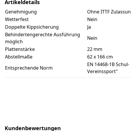
Artikeldetails
Genehmigung
Ohne ITTF Zulassu
Wetterfest
Nein
Doppelte Kippsicherung
Ja
Behindertengerechte Ausführung
Nein
möglich
Plattenstärke
22 mm
Abstellmaße
62 x 166 cm
EN 14468-1B Schul-
Entsprechende Norm
Vereinssport"
Kundenbewertungen