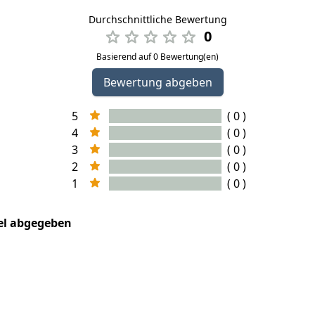
Durchschnittliche Bewertung
0
Basierend auf 0 Bewertung(en)
Bewertung abgeben
5
( 0 )
4
( 0 )
3
( 0 )
2
( 0 )
1
( 0 )
kel abgegeben