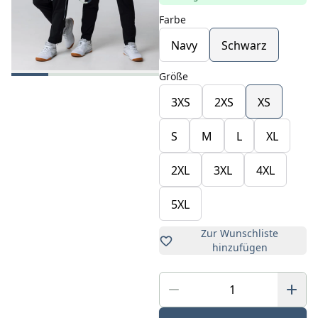
Farbe
Navy
Schwarz
Größe
3XS
2XS
XS
S
M
L
XL
2XL
3XL
4XL
5XL
Zur Wunschliste
hinzufügen