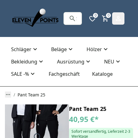
0
0
Schläger
Beläge
Hölzer
Bekleidung
Ausrüstung
NEU
SALE -%
Fachgeschäft
Kataloge
Pant Team 25
Pant Team 25
40,95 €
*
Sofort versandfertig, Lieferzeit 2-3
Werktage