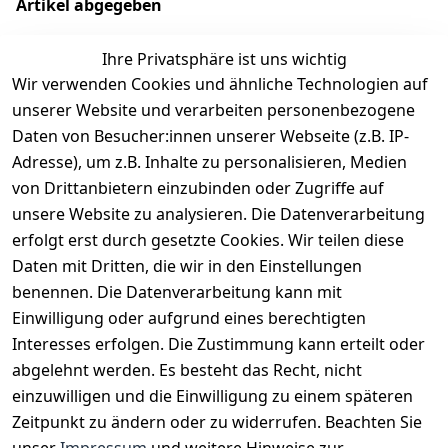
Artikel abgegeben
Ihre Privatsphäre ist uns wichtig
Wir verwenden Cookies und ähnliche Technologien auf
EU-Verantwortliche Person - klicken Sie für Details
unserer Website und verarbeiten personenbezogene
Daten von Besucher:innen unserer Webseite (z.B. IP-
Adresse), um z.B. Inhalte zu personalisieren, Medien
von Drittanbietern einzubinden oder Zugriffe auf
unsere Website zu analysieren. Die Datenverarbeitung
erfolgt erst durch gesetzte Cookies. Wir teilen diese
Daten mit Dritten, die wir in den Einstellungen
benennen. Die Datenverarbeitung kann mit
Einwilligung oder aufgrund eines berechtigten
Interesses erfolgen. Die Zustimmung kann erteilt oder
Rechtliches
Services
Zahlungsm
Versanddie
abgelehnt werden. Es besteht das Recht, nicht
öglichkeite
nstleister
AGB
Kontakt
n
einzuwilligen und die Einwilligung zu einem späteren
Österreichis
Impressum
Registrieren
Zeitpunkt zu ändern oder zu widerrufen. Beachten Sie
Vorkasse
Post
Datenschutze
Katalog