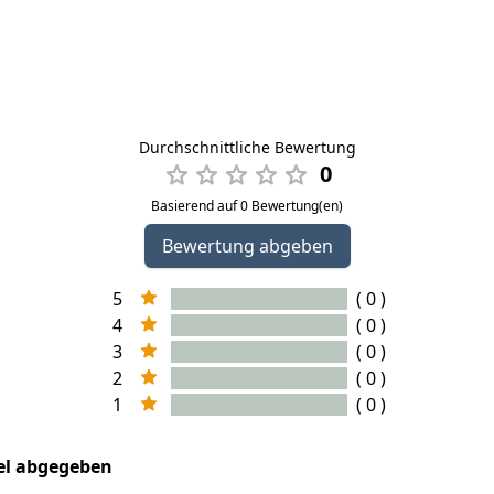
Durchschnittliche Bewertung
0
Basierend auf 0 Bewertung(en)
Bewertung abgeben
5
( 0 )
4
( 0 )
3
( 0 )
2
( 0 )
1
( 0 )
kel abgegeben