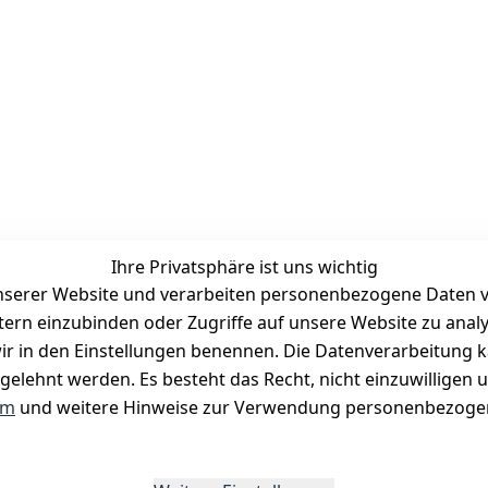
Ihre Privatsphäre ist uns wichtig
serer Website und verarbeiten personenbezogene Daten vo
etern einzubinden oder Zugriffe auf unsere Website zu anal
Zahlungsmöglichkeiten
e wir in den Einstellungen benennen. Die Datenverarbeitung 
Vorkasse
gelehnt werden. Es besteht das Recht, nicht einzuwilligen 
PayPal
um
und weitere Hinweise zur Verwendung personenbezogen
Visa
Mastercard