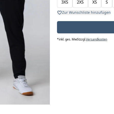
3XS
2XS
XS
S
Zur Wunschliste hinzufügen
*
inkl. ges. MwSt
zzgl.
Versandkosten