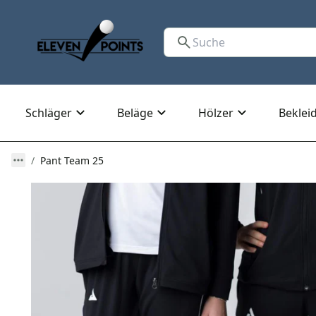
Schläger
Beläge
Hölzer
Beklei
Pant Team 25