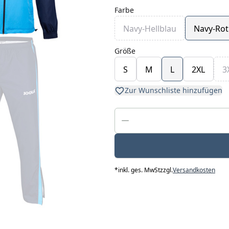
Farbe
Navy-Hellblau
Navy-Rot
Größe
S
M
L
2XL
3
Zur Wunschliste hinzufügen
*
inkl. ges. MwSt
zzgl.
Versandkosten