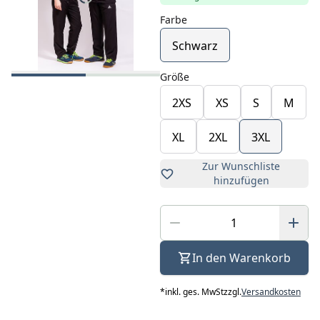
Farbe
Schwarz
Größe
2XS
XS
S
M
XL
2XL
3XL
Zur Wunschliste
hinzufügen
In den Warenkorb
*
inkl. ges. MwSt
zzgl.
Versandkosten