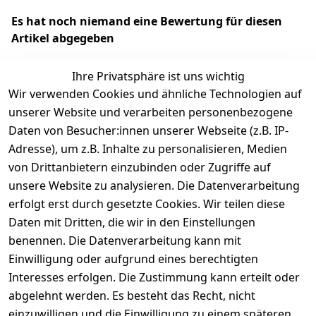
Es hat noch niemand eine Bewertung für diesen
Artikel abgegeben
Ihre Privatsphäre ist uns wichtig
Wir verwenden Cookies und ähnliche Technologien auf
EU-Verantwortliche Person - klicken Sie für Details
unserer Website und verarbeiten personenbezogene
Daten von Besucher:innen unserer Webseite (z.B. IP-
Adresse), um z.B. Inhalte zu personalisieren, Medien
von Drittanbietern einzubinden oder Zugriffe auf
unsere Website zu analysieren. Die Datenverarbeitung
erfolgt erst durch gesetzte Cookies. Wir teilen diese
Daten mit Dritten, die wir in den Einstellungen
benennen. Die Datenverarbeitung kann mit
Einwilligung oder aufgrund eines berechtigten
Interesses erfolgen. Die Zustimmung kann erteilt oder
Rechtliches
Services
Zahlungsm
Versanddie
abgelehnt werden. Es besteht das Recht, nicht
öglichkeite
nstleister
AGB
Kontakt
n
einzuwilligen und die Einwilligung zu einem späteren