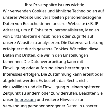
Ihre Privatsphäre ist uns wichtig
Wir verwenden Cookies und ähnliche Technologien auf
EU-Verantwortliche Person - klicken Sie für Details
unserer Website und verarbeiten personenbezogene
Daten von Besucher:innen unserer Webseite (z.B. IP-
Adresse), um z.B. Inhalte zu personalisieren, Medien
von Drittanbietern einzubinden oder Zugriffe auf
unsere Website zu analysieren. Die Datenverarbeitung
erfolgt erst durch gesetzte Cookies. Wir teilen diese
Daten mit Dritten, die wir in den Einstellungen
benennen. Die Datenverarbeitung kann mit
Einwilligung oder aufgrund eines berechtigten
Interesses erfolgen. Die Zustimmung kann erteilt oder
Rechtliches
Services
Zahlungsm
Versanddie
abgelehnt werden. Es besteht das Recht, nicht
öglichkeite
nstleister
AGB
Kontakt
n
einzuwilligen und die Einwilligung zu einem späteren
Österreichis
Impressum
Registrieren
Zeitpunkt zu ändern oder zu widerrufen. Beachten Sie
Vorkasse
Post
Datenschutze
Katalog
unser
Impressum
und weitere Hinweise zur
PayPal
rklärung
Verwendung personenbezogener Daten in unserer