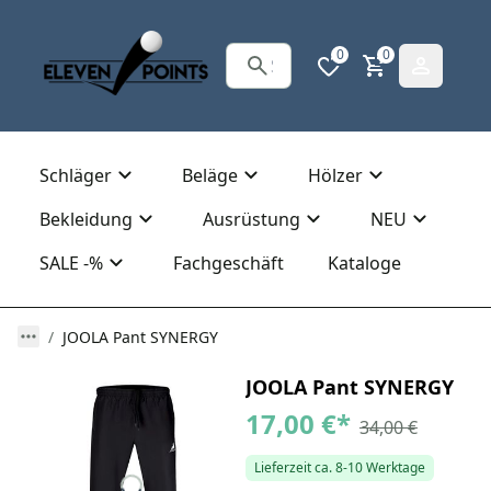
0
0
Schläger
Beläge
Hölzer
Bekleidung
Ausrüstung
NEU
SALE -%
Fachgeschäft
Kataloge
JOOLA Pant SYNERGY
JOOLA Pant SYNERGY
17,00 €
*
34,00 €
Lieferzeit ca. 8-10 Werktage