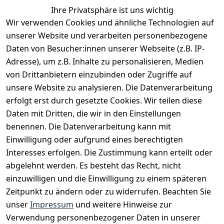
Ihre Privatsphäre ist uns wichtig
Wir verwenden Cookies und ähnliche Technologien auf
EU-Verantwortliche Person - klicken Sie für Details
unserer Website und verarbeiten personenbezogene
Daten von Besucher:innen unserer Webseite (z.B. IP-
Adresse), um z.B. Inhalte zu personalisieren, Medien
von Drittanbietern einzubinden oder Zugriffe auf
unsere Website zu analysieren. Die Datenverarbeitung
erfolgt erst durch gesetzte Cookies. Wir teilen diese
Daten mit Dritten, die wir in den Einstellungen
benennen. Die Datenverarbeitung kann mit
Einwilligung oder aufgrund eines berechtigten
Interesses erfolgen. Die Zustimmung kann erteilt oder
Rechtliches
Services
Zahlungsm
Versanddie
abgelehnt werden. Es besteht das Recht, nicht
öglichkeite
nstleister
AGB
Kontakt
n
einzuwilligen und die Einwilligung zu einem späteren
Österreichis
Impressum
Registrieren
Zeitpunkt zu ändern oder zu widerrufen. Beachten Sie
Vorkasse
Post
Datenschutze
Katalog
unser
Impressum
und weitere Hinweise zur
PayPal
rklärung
Verwendung personenbezogener Daten in unserer