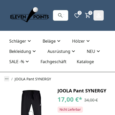
0
0
Schläger
Beläge
Hölzer
Bekleidung
Ausrüstung
NEU
SALE -%
Fachgeschäft
Kataloge
JOOLA Pant SYNERGY
JOOLA Pant SYNERGY
17,00 €
*
34,00 €
Nicht Lieferbar