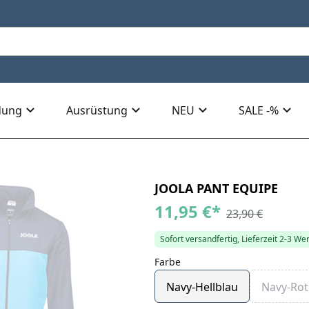
dung
Ausrüstung
NEU
SALE -%
JOOLA PANT EQUIPE
11,95 €
*
23,90 €
Sofort versandfertig, Lieferzeit 2-3 We
Farbe
Navy-Hellblau
Navy-Rot