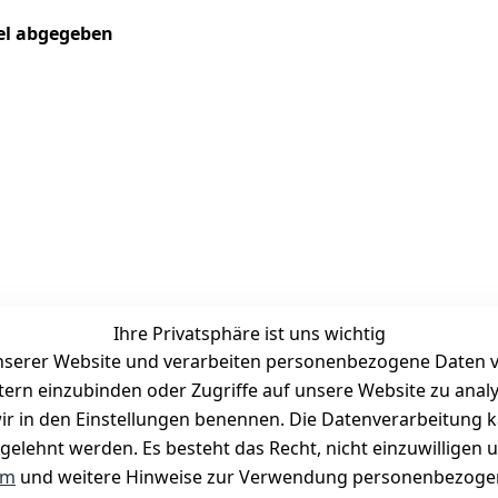
kel abgegeben
Ihre Privatsphäre ist uns wichtig
serer Website und verarbeiten personenbezogene Daten vo
etern einzubinden oder Zugriffe auf unsere Website zu anal
Zahlungsmöglichkeiten
e wir in den Einstellungen benennen. Die Datenverarbeitung 
Vorkasse
gelehnt werden. Es besteht das Recht, nicht einzuwilligen 
PayPal
um
und weitere Hinweise zur Verwendung personenbezogen