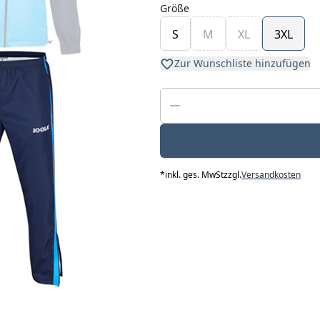
Größe
S
M
XL
3XL
Zur Wunschliste hinzufügen
*
inkl. ges. MwSt
zzgl.
Versandkosten