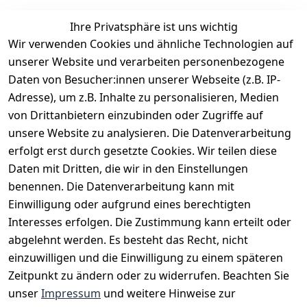
Ihre Privatsphäre ist uns wichtig
Wir verwenden Cookies und ähnliche Technologien auf
EU-Verantwortliche Person - klicken Sie für Details
unserer Website und verarbeiten personenbezogene
Daten von Besucher:innen unserer Webseite (z.B. IP-
Adresse), um z.B. Inhalte zu personalisieren, Medien
von Drittanbietern einzubinden oder Zugriffe auf
unsere Website zu analysieren. Die Datenverarbeitung
erfolgt erst durch gesetzte Cookies. Wir teilen diese
Daten mit Dritten, die wir in den Einstellungen
benennen. Die Datenverarbeitung kann mit
Einwilligung oder aufgrund eines berechtigten
Interesses erfolgen. Die Zustimmung kann erteilt oder
Rechtliches
Services
Zahlungsm
Versanddie
abgelehnt werden. Es besteht das Recht, nicht
öglichkeite
nstleister
AGB
Kontakt
n
einzuwilligen und die Einwilligung zu einem späteren
Österreichis
Impressum
Registrieren
Zeitpunkt zu ändern oder zu widerrufen. Beachten Sie
Vorkasse
Post
Datenschutze
Katalog
unser
Impressum
und weitere Hinweise zur
PayPal
rklärung