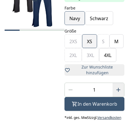
Farbe
Navy
Schwarz
Größe
2XS
XS
S
M
2XL
3XL
4XL
Zur Wunschliste
hinzufügen
In den Warenkorb
*
inkl. ges. MwSt
zzgl.
Versandkosten