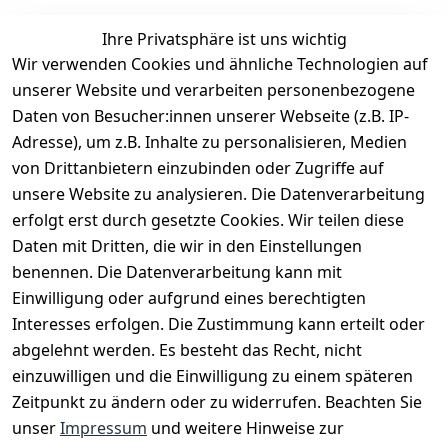
Ihre Privatsphäre ist uns wichtig
Wir verwenden Cookies und ähnliche Technologien auf
EU-Verantwortliche Person - klicken Sie für Details
unserer Website und verarbeiten personenbezogene
Daten von Besucher:innen unserer Webseite (z.B. IP-
Adresse), um z.B. Inhalte zu personalisieren, Medien
von Drittanbietern einzubinden oder Zugriffe auf
unsere Website zu analysieren. Die Datenverarbeitung
erfolgt erst durch gesetzte Cookies. Wir teilen diese
Daten mit Dritten, die wir in den Einstellungen
benennen. Die Datenverarbeitung kann mit
Einwilligung oder aufgrund eines berechtigten
Interesses erfolgen. Die Zustimmung kann erteilt oder
Rechtliches
Services
Zahlungsm
Versanddie
abgelehnt werden. Es besteht das Recht, nicht
öglichkeite
nstleister
AGB
Kontakt
n
einzuwilligen und die Einwilligung zu einem späteren
Österreichis
Impressum
Registrieren
Zeitpunkt zu ändern oder zu widerrufen. Beachten Sie
Vorkasse
Post
Datenschutze
Katalog
unser
Impressum
und weitere Hinweise zur
PayPal
rklärung