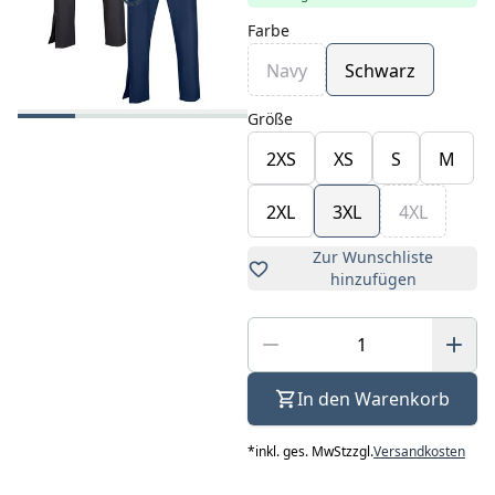
Farbe
Navy
Schwarz
Größe
2XS
XS
S
M
2XL
3XL
4XL
Zur Wunschliste
hinzufügen
In den Warenkorb
*
inkl. ges. MwSt
zzgl.
Versandkosten