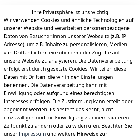
Ihre Privatsphäre ist uns wichtig
Wir verwenden Cookies und ähnliche Technologien auf
EU-Verantwortliche Person - klicken Sie für Details
unserer Website und verarbeiten personenbezogene
Daten von Besucher:innen unserer Webseite (z.B. IP-
Adresse), um z.B. Inhalte zu personalisieren, Medien
von Drittanbietern einzubinden oder Zugriffe auf
unsere Website zu analysieren. Die Datenverarbeitung
erfolgt erst durch gesetzte Cookies. Wir teilen diese
Daten mit Dritten, die wir in den Einstellungen
benennen. Die Datenverarbeitung kann mit
Einwilligung oder aufgrund eines berechtigten
Interesses erfolgen. Die Zustimmung kann erteilt oder
Rechtliches
Services
Zahlungsm
Versanddie
abgelehnt werden. Es besteht das Recht, nicht
öglichkeite
nstleister
AGB
Kontakt
n
einzuwilligen und die Einwilligung zu einem späteren
Österreichis
Impressum
Registrieren
Zeitpunkt zu ändern oder zu widerrufen. Beachten Sie
Vorkasse
Post
Datenschutze
Katalog
unser
Impressum
und weitere Hinweise zur
PayPal
rklärung