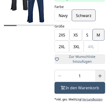
Farbe
Navy
Schwarz
Größe
2XS
XS
S
M
2XL
3XL
4XL
Zur Wunschliste
hinzufügen
In den Warenkorb
*
inkl. ges. MwSt
zzgl.
Versandkosten