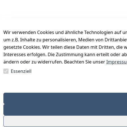
Wir verwenden Cookies und ähnliche Technologien auf un
um z.B. Inhalte zu personalisieren, Medien von Drittanbi
Rechtliches
Services
gesetzte Cookies. Wir teilen diese Daten mit Dritten, di
AGB
Kontakt
Interesses erfolgen. Die Zustimmung kann erteilt oder ab
Impressum
Registrieren
ändern oder zu widerrufen. Beachten Sie unser
Impress
Datenschutzerklärung
Katalog
Essenziell
Barrierefreiheitserklärung
Widerrufsrecht