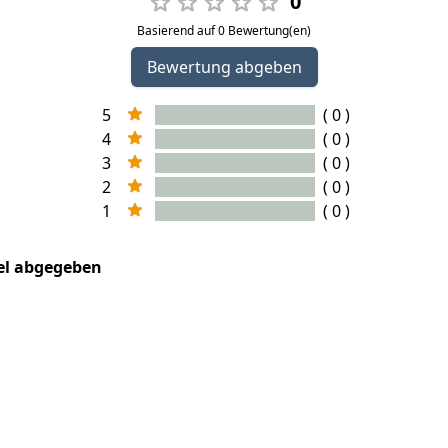
0
Basierend auf 0 Bewertung(en)
Bewertung abgeben
5
( 0 )
4
( 0 )
3
( 0 )
2
( 0 )
1
( 0 )
kel abgegeben