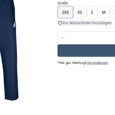
Größe
2XS
XS
S
M
Zur Wunschliste hinzufügen
*
inkl. ges. MwSt
zzgl.
Versandkosten