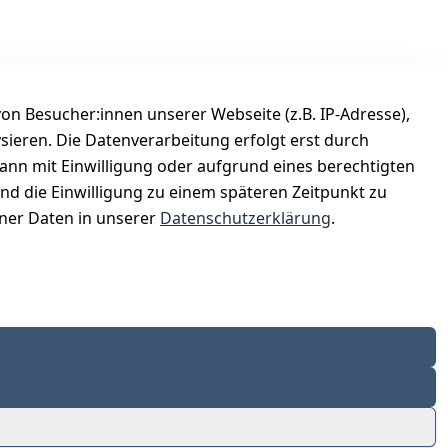
n Besucher:innen unserer Webseite (z.B. IP-Adresse),
ysieren. Die Datenverarbeitung erfolgt erst durch
Versanddienstleister
kann mit Einwilligung oder aufgrund eines berechtigten
Österreichische Post
und die Einwilligung zu einem späteren Zeitpunkt zu
er Daten in unserer
Datenschutzerklärung
.
© Eleven Points GmbH