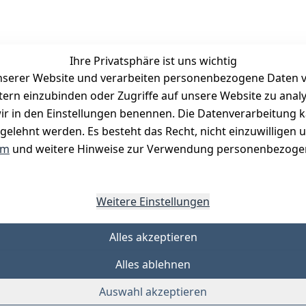
Ihre Privatsphäre ist uns wichtig
serer Website und verarbeiten personenbezogene Daten vo
etern einzubinden oder Zugriffe auf unsere Website zu anal
Zahlungsmöglichkeiten
e wir in den Einstellungen benennen. Die Datenverarbeitung 
Vorkasse
gelehnt werden. Es besteht das Recht, nicht einzuwilligen 
PayPal
um
und weitere Hinweise zur Verwendung personenbezogen
Visa
Mastercard
Weitere Einstellungen
Alles akzeptieren
Alles ablehnen
Auswahl akzeptieren