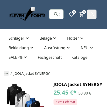
0
0
Schläger
Beläge
Hölzer
Bekleidung
Ausrüstung
NEU
SALE -%
Fachgeschäft
Kataloge
JOOLA Jacket SYNERGY
JOOLA Jacket SYNERGY
25,45 €
*
50,90 €
Nicht Lieferbar