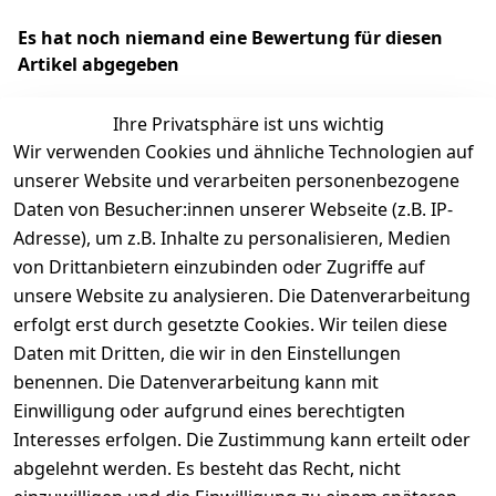
Es hat noch niemand eine Bewertung für diesen
Artikel abgegeben
Ihre Privatsphäre ist uns wichtig
Wir verwenden Cookies und ähnliche Technologien auf
EU-Verantwortliche Person - klicken Sie für Details
unserer Website und verarbeiten personenbezogene
Daten von Besucher:innen unserer Webseite (z.B. IP-
Adresse), um z.B. Inhalte zu personalisieren, Medien
von Drittanbietern einzubinden oder Zugriffe auf
unsere Website zu analysieren. Die Datenverarbeitung
erfolgt erst durch gesetzte Cookies. Wir teilen diese
Daten mit Dritten, die wir in den Einstellungen
benennen. Die Datenverarbeitung kann mit
Einwilligung oder aufgrund eines berechtigten
Interesses erfolgen. Die Zustimmung kann erteilt oder
Rechtliches
Services
Zahlungsm
Versanddie
abgelehnt werden. Es besteht das Recht, nicht
öglichkeite
nstleister
AGB
Kontakt
n