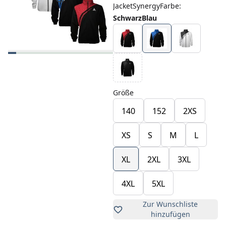
JacketSynergyFarbe
:
SchwarzBlau
Größe
140
152
2XS
XS
S
M
L
XL
2XL
3XL
4XL
5XL
Zur Wunschliste
hinzufügen