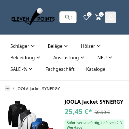
0
0
Schläger
Beläge
Hölzer
Bekleidung
Ausrüstung
NEU
SALE -%
Fachgeschäft
Kataloge
JOOLA Jacket SYNERGY
JOOLA Jacket SYNERGY
25,45 €
*
50,90 €
Sofort versandfertig, Lieferzeit 2-3
Werktage