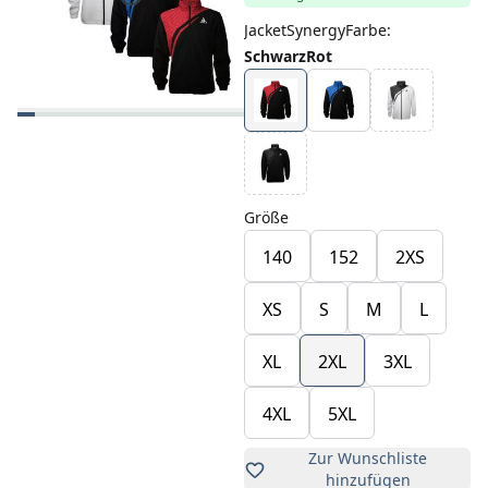
JacketSynergyFarbe
:
SchwarzRot
Größe
140
152
2XS
XS
S
M
L
XL
2XL
3XL
4XL
5XL
Zur Wunschliste
hinzufügen