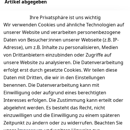
Artikel abgegeben
Ihre Privatsphäre ist uns wichtig
Wir verwenden Cookies und ähnliche Technologien auf
EU-Verantwortliche Person - klicken Sie für Details
unserer Website und verarbeiten personenbezogene
Daten von Besucher:innen unserer Webseite (z.B. IP-
Adresse), um z.B. Inhalte zu personalisieren, Medien
von Drittanbietern einzubinden oder Zugriffe auf
unsere Website zu analysieren. Die Datenverarbeitung
erfolgt erst durch gesetzte Cookies. Wir teilen diese
Daten mit Dritten, die wir in den Einstellungen
benennen. Die Datenverarbeitung kann mit
Einwilligung oder aufgrund eines berechtigten
Interesses erfolgen. Die Zustimmung kann erteilt oder
Rechtliches
Services
Zahlungsm
Versanddie
abgelehnt werden. Es besteht das Recht, nicht
öglichkeite
nstleister
AGB
Kontakt
n
einzuwilligen und die Einwilligung zu einem späteren
Österreichis
Impressum
Registrieren
Zeitpunkt zu ändern oder zu widerrufen. Beachten Sie
Vorkasse
Post
Datenschutze
Katalog