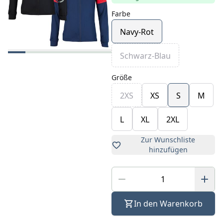
Farbe
Navy-Rot
Schwarz-Blau
Größe
2XS
XS
S
M
L
XL
2XL
Zur Wunschliste
hinzufügen
In den Warenkorb