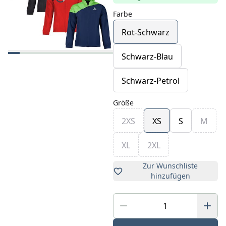
Farbe
Rot-Schwarz
Schwarz-Blau
Schwarz-Petrol
Größe
2XS
XS
S
M
XL
2XL
Zur Wunschliste
hinzufügen