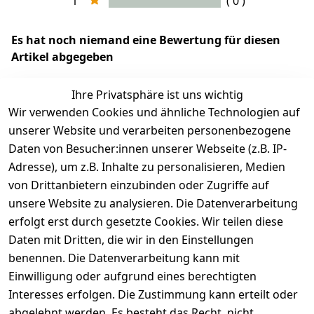
1
( 0 )
Es hat noch niemand eine Bewertung für diesen
Artikel abgegeben
Ihre Privatsphäre ist uns wichtig
Wir verwenden Cookies und ähnliche Technologien auf
EU-Verantwortliche Person - klicken Sie für Details
unserer Website und verarbeiten personenbezogene
Daten von Besucher:innen unserer Webseite (z.B. IP-
Adresse), um z.B. Inhalte zu personalisieren, Medien
von Drittanbietern einzubinden oder Zugriffe auf
unsere Website zu analysieren. Die Datenverarbeitung
erfolgt erst durch gesetzte Cookies. Wir teilen diese
Daten mit Dritten, die wir in den Einstellungen
benennen. Die Datenverarbeitung kann mit
Einwilligung oder aufgrund eines berechtigten
Interesses erfolgen. Die Zustimmung kann erteilt oder
Rechtliches
Services
Zahlungsm
Versanddie
abgelehnt werden. Es besteht das Recht, nicht
öglichkeite
nstleister