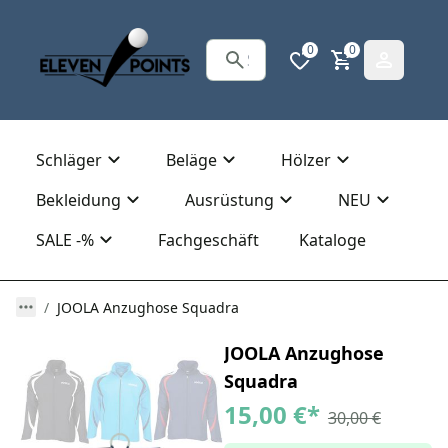
0
0
Schläger
Beläge
Hölzer
Bekleidung
Ausrüstung
NEU
SALE -%
Fachgeschäft
Kataloge
JOOLA Anzughose Squadra
JOOLA Anzughose
Squadra
15,00 €
*
30,00 €