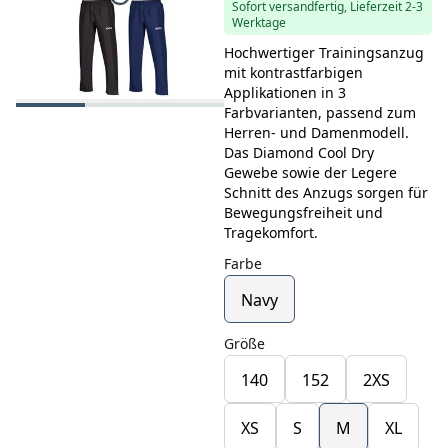
Sofort versandfertig, Lieferzeit 2-3
Werktage
Hochwertiger Trainingsanzug
mit kontrastfarbigen
Applikationen in 3
Farbvarianten, passend zum
Herren- und Damenmodell.
Das Diamond Cool Dry
Gewebe sowie der Legere
Schnitt des Anzugs sorgen für
Bewegungsfreiheit und
Tragekomfort.
Farbe
Navy
Größe
140
152
2XS
XS
S
M
XL