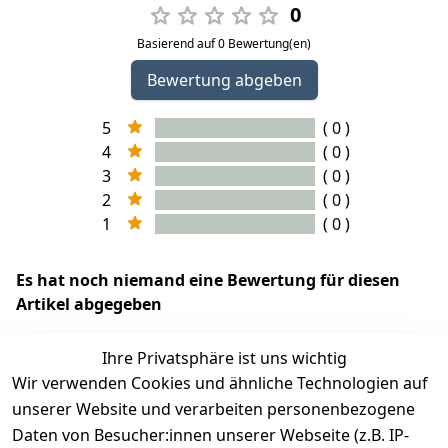
0
Basierend auf 0 Bewertung(en)
Bewertung abgeben
5
( 0 )
4
( 0 )
3
( 0 )
2
( 0 )
1
( 0 )
Es hat noch niemand eine Bewertung für diesen
Artikel abgegeben
Ihre Privatsphäre ist uns wichtig
Wir verwenden Cookies und ähnliche Technologien auf
EU-Verantwortliche Person - klicken Sie für Details
unserer Website und verarbeiten personenbezogene
Daten von Besucher:innen unserer Webseite (z.B. IP-