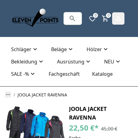
0
0
Schläger
Beläge
Hölzer
Bekleidung
Ausrüstung
NEU
SALE -%
Fachgeschäft
Kataloge
JOOLA JACKET RAVENNA
JOOLA JACKET
RAVENNA
22,50 €
*
45,00 €
Farbe