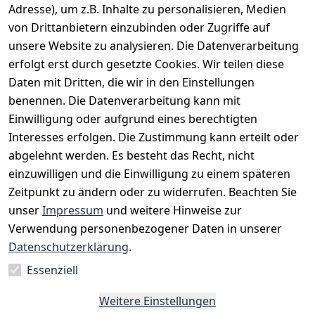
Adresse), um z.B. Inhalte zu personalisieren, Medien
von Drittanbietern einzubinden oder Zugriffe auf
unsere Website zu analysieren. Die Datenverarbeitung
erfolgt erst durch gesetzte Cookies. Wir teilen diese
Daten mit Dritten, die wir in den Einstellungen
benennen. Die Datenverarbeitung kann mit
Einwilligung oder aufgrund eines berechtigten
Interesses erfolgen. Die Zustimmung kann erteilt oder
Rechtliches
Services
Zahlungsm
Versanddie
abgelehnt werden. Es besteht das Recht, nicht
öglichkeite
nstleister
AGB
Kontakt
n
einzuwilligen und die Einwilligung zu einem späteren
Österreichis
Impressum
Registrieren
Zeitpunkt zu ändern oder zu widerrufen. Beachten Sie
Vorkasse
Post
Datenschutze
Katalog
unser
Impressum
und weitere Hinweise zur
PayPal
rklärung
Verwendung personenbezogener Daten in unserer
Visa
Barrierefreihe
Datenschutzerklärung
.
Mastercard
itserklärung
Essenziell
Widerrufsrec
ht
Weitere Einstellungen