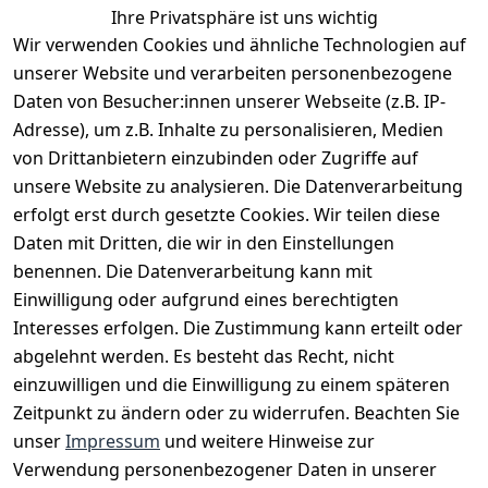
Ihre Privatsphäre ist uns wichtig
Wir verwenden Cookies und ähnliche Technologien auf
EU-Verantwortliche Person - klicken Sie für Details
unserer Website und verarbeiten personenbezogene
Daten von Besucher:innen unserer Webseite (z.B. IP-
Adresse), um z.B. Inhalte zu personalisieren, Medien
von Drittanbietern einzubinden oder Zugriffe auf
unsere Website zu analysieren. Die Datenverarbeitung
erfolgt erst durch gesetzte Cookies. Wir teilen diese
Daten mit Dritten, die wir in den Einstellungen
benennen. Die Datenverarbeitung kann mit
Einwilligung oder aufgrund eines berechtigten
Interesses erfolgen. Die Zustimmung kann erteilt oder
Rechtliches
Services
Zahlungsm
Versanddie
abgelehnt werden. Es besteht das Recht, nicht
öglichkeite
nstleister
AGB
Kontakt
n
einzuwilligen und die Einwilligung zu einem späteren
Österreichis
Impressum
Registrieren
Zeitpunkt zu ändern oder zu widerrufen. Beachten Sie
Vorkasse
Post
Datenschutze
Katalog
unser
Impressum
und weitere Hinweise zur
PayPal
rklärung
Verwendung personenbezogener Daten in unserer
Visa