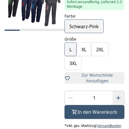
Sofort versandfertig, Lieferzeit 2-3
Werktage
Farbe
Schwarz-Pink
Größe
L
XL
2XL
3XL
Zur Wunschliste
hinzufügen
In den Warenkorb
*
inkl. ges. MwSt
zzgl.
Versandkosten