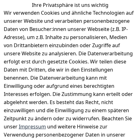
Ihre Privatsphäre ist uns wichtig
Wir verwenden Cookies und ähnliche Technologien auf
EU-Verantwortliche Person - klicken Sie für Details
unserer Website und verarbeiten personenbezogene
Daten von Besucher:innen unserer Webseite (z.B. IP-
Adresse), um z.B. Inhalte zu personalisieren, Medien
von Drittanbietern einzubinden oder Zugriffe auf
unsere Website zu analysieren. Die Datenverarbeitung
erfolgt erst durch gesetzte Cookies. Wir teilen diese
Daten mit Dritten, die wir in den Einstellungen
benennen. Die Datenverarbeitung kann mit
Einwilligung oder aufgrund eines berechtigten
Interesses erfolgen. Die Zustimmung kann erteilt oder
Rechtliches
Services
Zahlungsm
Versanddie
abgelehnt werden. Es besteht das Recht, nicht
öglichkeite
nstleister
AGB
Kontakt
n
einzuwilligen und die Einwilligung zu einem späteren
Österreichis
Impressum
Registrieren
Zeitpunkt zu ändern oder zu widerrufen. Beachten Sie
Vorkasse
Post
Datenschutze
Katalog
unser
Impressum
und weitere Hinweise zur
PayPal
rklärung
Verwendung personenbezogener Daten in unserer
Visa