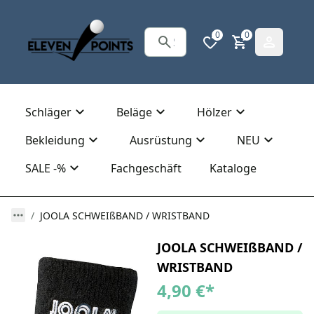
0
0
Schläger
Beläge
Hölzer
Bekleidung
Ausrüstung
NEU
SALE -%
Fachgeschäft
Kataloge
JOOLA SCHWEIßBAND / WRISTBAND
JOOLA SCHWEIßBAND /
WRISTBAND
4,90 €
*